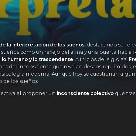
de la interpretación de los sueños
, destacando su relev
s sueños como un reflejo del alma y una puerta hacia 
e lo humano y lo trascendente
. A inicios del siglo XX,
Fre
s del inconsciente que revelan deseos reprimidos, en
a psicología moderna. Aunque hoy se cuestionan alguno
 de los sueños.
ectiva al proponer un
inconsciente colectivo
que tras
s universales. Por su parte,
Fritz Perls, creador de la 
ener que los sueños no deben interpretarse bajo teoría
sonal del soñante.