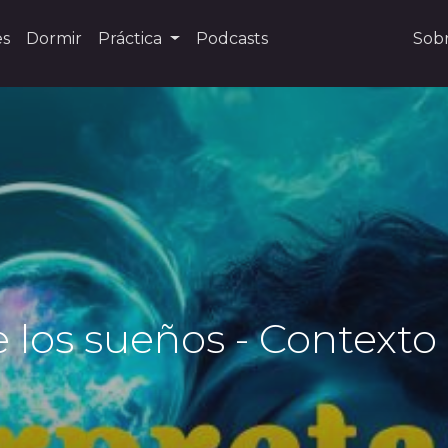
es
Dormir
Práctica
Podcasts
Sob
e los sueños - Contexto