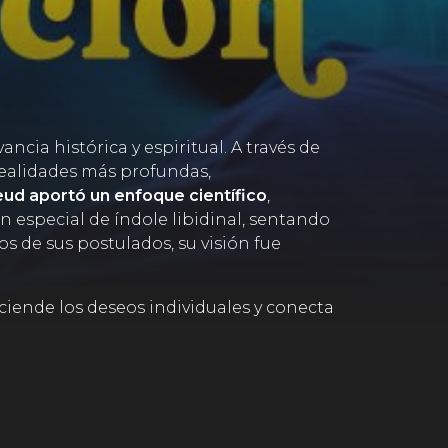
ancia histórica y espiritual. A través de
realidades más profundas,
ud aportó un enfoque científico
,
 especial de índole libidinal, sentando
s de sus postulados, su visión fue
ciende los deseos individuales y conecta
terapia Gestalt,
rompió con las
s externas, sino vivirse y