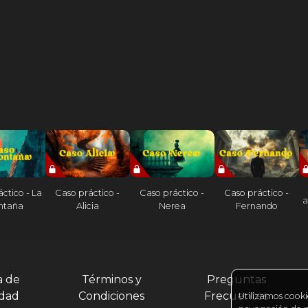
ctico - La
Caso práctico -
Caso práctico -
Caso práctico -
a
ntaña
Alicia
Nerea
Fernando
a de
Términos y
Preguntas
idad
Condiciones
Frecuentes
Utilizamos cooki