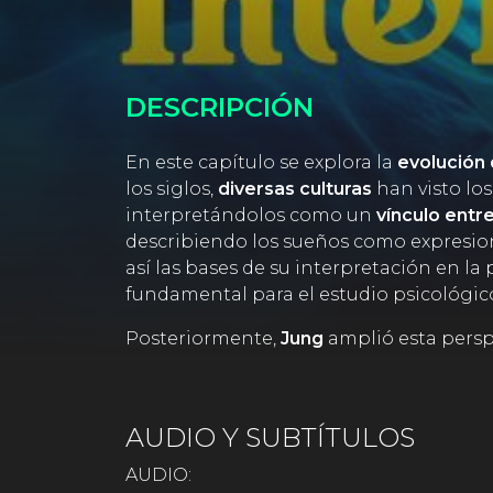
DESCRIPCIÓN
En este capítulo se explora la
evolución 
los siglos,
diversas culturas
han visto lo
interpretándolos como un
vínculo entr
describiendo los sueños como expresione
así las bases de su interpretación en l
fundamental para el estudio psicológico
Posteriormente,
Jung
amplió esta persp
a toda la humanidad mediante arquetipo
interpretaciones convencionales al sost
comprenderse desde la experiencia per
AUDIO Y SUBTÍTULOS
AUDIO: