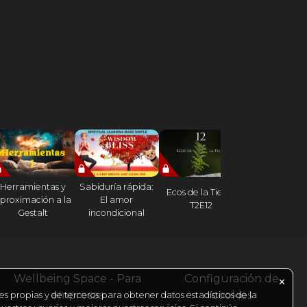
Herramientas y
Sabiduría rápida:
Ecos de la Tierra
Ecos de la Ti
proximación a la
El amor
T2E12
T2E13
Gestalt
incondicional
Wellbeing Space - Para
Configuración de
✕
empresas
cookies
es propias y de terceros para obtener datos estadísticos de la