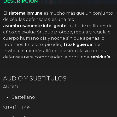
DESCRIPCIÓN
El
sistema inmune
es mucho más que un conjunto
de células defensoras: es una red
asombrosamente inteligente
, fruto de millones de
años de evolución, que protege, repara y regula el
cuerpo humano día y noche sin que apenas lo
notemos. En este episodio,
Tito Figueroa
nos
invita a mirar más allá de la visión clásica de las
defensas para comprender la profunda
sabiduría
biológica
que opera en nuestro interior.
Exploraremos cómo actúan sus dos grandes ramas
AUDIO Y SUBTÍTULOS
—la
inmunidad innata
y la
adaptativa
—,
descubriremos el papel de las
células NK
, los
AUDIO:
linfocitos T y B
, el
sistema linfático
, y
Castellano
entenderemos cómo aliados invisibles como el
microbioma intestinal
modulan y educan a
SUBTÍTULOS:
nuestras defensas.