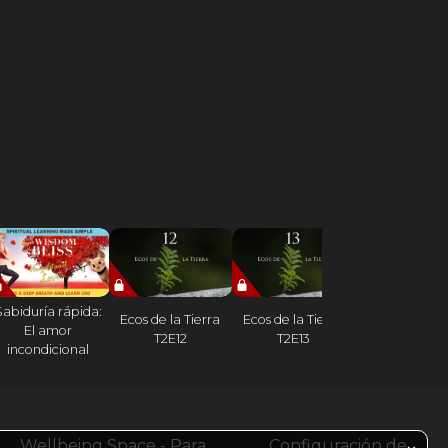
Sabiduría rápida:
Ecos de la Tierra
Ecos de la Tierra
Introducción 
El amor
T2E12
T2E13
Curso
incondicional
Wellbeing Space - Para
Configuración de