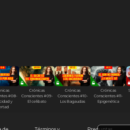
nicas
Crónicas
Crónicas
Crónicas
ntes #08-
Conscientes #09-
Conscientes #10-
Conscientes #11-
cidad y
El celibato
Los Bagaudas
Epigenética
ertad
a de
Términos y
Preguntas