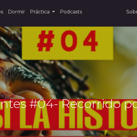
es
Dormir
Práctica
Podcasts
Sob
entes #04- Recorrido p