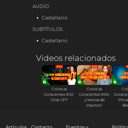
AUDIO:
Castellano
SUBTÍTULOS:
Castellano
Videos relacionados
Crónicas
Crónicas
Cró
Conscientes #02-
Conscientes #06-
Conscie
Chat GPT
¿Harinas de
Priva
insectos?
lib
Artículos
Contacto
Eventos y
Polític