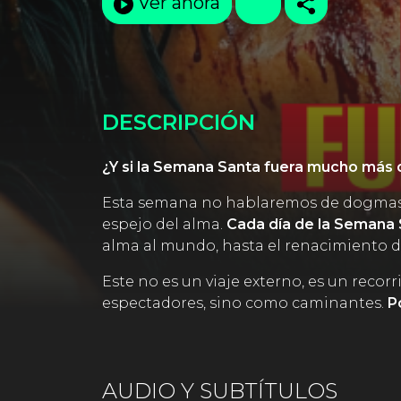
Ver ahora
DESCRIPCIÓN
¿Y si la Semana Santa fuera mucho más q
Esta semana no hablaremos de dogmas, n
espejo del alma.
Cada día de la Semana S
alma al mundo, hasta el renacimiento d
Este no es un viaje externo, es un reco
espectadores, sino como caminantes.
P
AUDIO Y SUBTÍTULOS