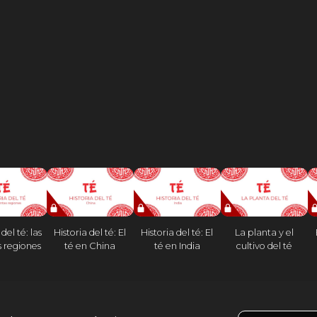
del té: las
Historia del té: El
Historia del té: El
La planta y el
s regiones
té en China
té en India
cultivo del té