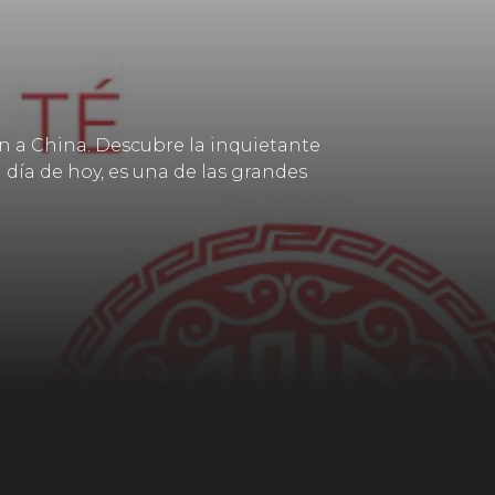
an a China. Descubre la inquietante
a día de hoy, es una de las grandes