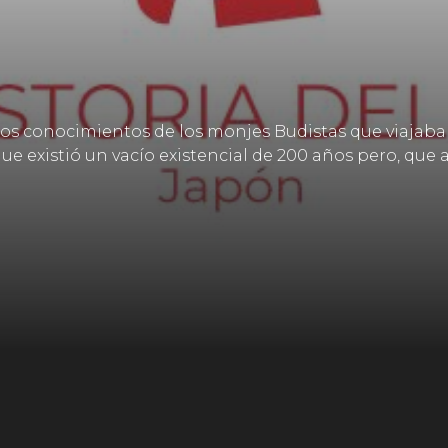
 los conocimientos de los monjes Budistas que viajab
que existió un vacío existencial de 200 años pero, que 