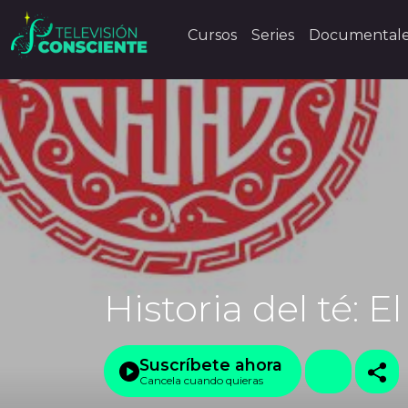
Cursos
Series
Documental
Historia del té: E
Suscríbete ahora
Cancela cuando quieras