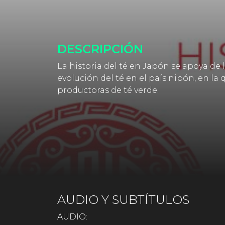
DESCRIPCIÓN
La historia del té en Japón se apoya de
evolución del té en el país nipón, en la 
productoras de té verde.
AUDIO Y SUBTÍTULOS
AUDIO: