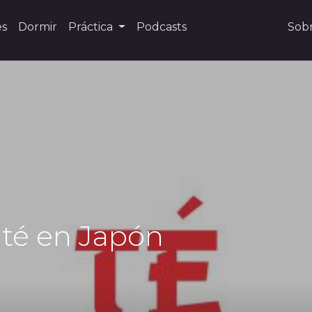
es
Dormir
Práctica
Podcasts
Sob
l té en Japón