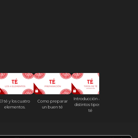
Introducción a los
El té y los cuatro
Como preparar
Tipos de té: e
distintos tipos de
elementos.
un buen té
blanco
té