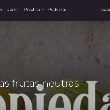
es
Dormir
Práctica
Podcasts
Sob
as frutas neutras