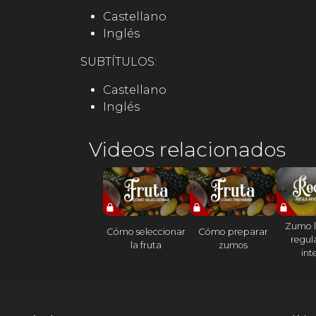
Castellano
Inglés
SUBTÍTULOS:
Castellano
Inglés
Videos relacionados
Zumo l
Cómo seleccionar
Cómo preparar
regul
la fruta
zumos
int