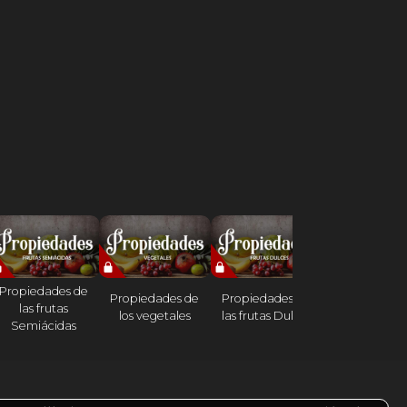
Propiedades de
Propiedades de
Propiedades de
Propiedades
las frutas
los vegetales
las frutas Dulces
las frutas áci
Semiácidas