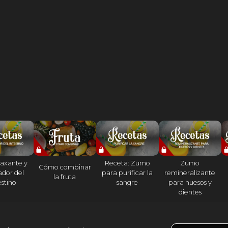
axante y
Receta: Zumo
Zumo
Cómo combinar
ador del
para purificar la
remineralizante
la fruta
estino
sangre
para huesos y
dientes