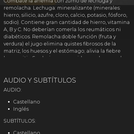
Combate la anemia con zumo de lechuga y
remolacha. Lechuga: mineralizante (minerales:
hierro, silicio, azufre, cloro, calcio, potasio, fósforo,
sodio). Contiene gran cantidad de hierro, vitamina
A, B y C. No deberían comerla los reumáticos ni
diabéticos. Remolacha:doble función (fruta y
verdura) el jugo elimina quistes fibrosos de la
matriz, los huesos y el estómago; alivia la fiebre
bronquitis. Sus hojas consumidas crudas son el
mejor alivio para la menopausia. Reconstituye la
sangre y depura el organismo.
AUDIO Y SUBTÍTULOS
AUDIO:
Castellano
Inglés
SUBTÍTULOS:
Castellano