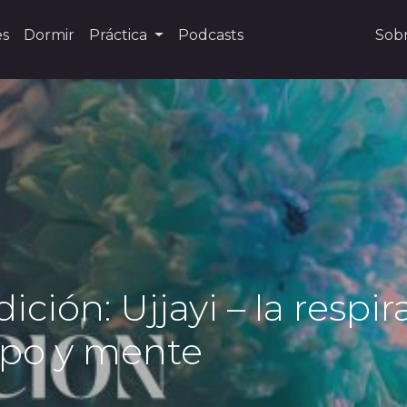
es
Dormir
Práctica
Podcasts
Sob
dición: Ujjayi – la respi
rpo y mente