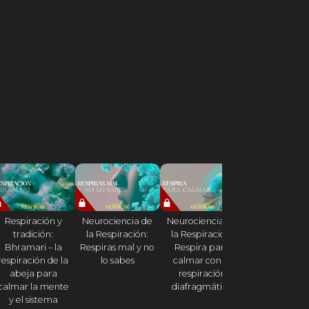
Respiración y
Neurociencia de
Neurociencia de
Sabiduría ráp
tradición:
la Respiración:
la Respiración:
El amor
Bhramari – la
Respiras mal y no
Respira para
incondicion
respiración de la
lo sabes
calmar con la
abeja para
respiración
calmar la mente
diafragmática
y el sistema