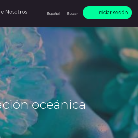
re Nosotros
Iniciar sesión
Español
Buscar
ración oceánica