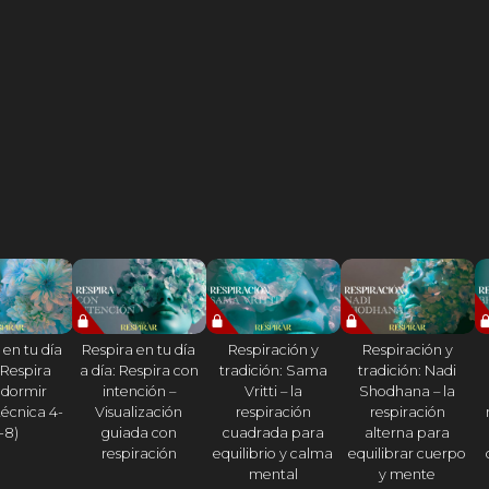
 en tu día
Respira en tu día
Respiración y
Respiración y
 Respira
a día: Respira con
tradición: Sama
tradición: Nadi
 dormir
intención –
Vritti – la
Shodhana – la
técnica 4-
Visualización
respiración
respiración
-8)
guiada con
cuadrada para
alterna para
respiración
equilibrio y calma
equilibrar cuerpo
mental
y mente