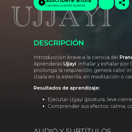
Suscríbete ahora
Cancela cuando quieras
DESCRIPCIÓN
Introducción breve a la ciencia del
Pran
Aprenderás
Ujjayi
: inhalar y exhalar por
prolonga la respiración, genera calor in
Úsala en la esterilla, en meditación o 
Resultados de aprendizaje:
Ejecutar Ujjayi (postura, leve cierr
Comprender sus efectos: calma, co
Integrarla en práctica de asanas, 
AUDIO Y SUBTÍTULOS