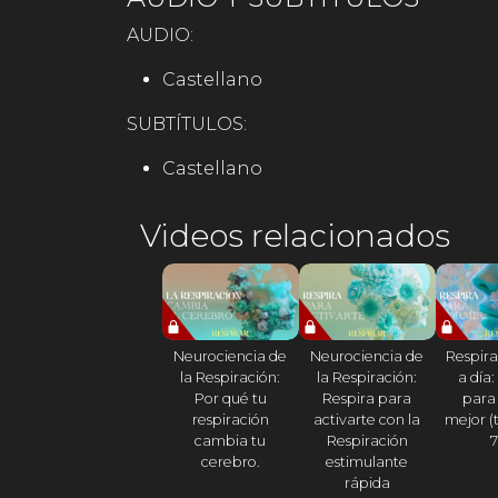
AUDIO:
Castellano
SUBTÍTULOS:
Castellano
Videos relacionados
Neurociencia de
Neurociencia de
Respira
la Respiración:
la Respiración:
a día:
Por qué tu
Respira para
para
respiración
activarte con la
mejor (
cambia tu
Respiración
7
cerebro.
estimulante
rápida