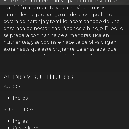
Este es un momento ideal para enfocarse en una
nutrición abundante y rica en vitaminas y
minerales. Te propongo un delicioso pollo con
costra de naranja y tomillo, acompañado de una
ensalada de nectarinas, rábanos e hinojo. El pollo
se prepara con harina de almendras, rica en
nutrientes, y se cocina en aceite de oliva virgen
extra hasta que esté crujiente. La ensalada, que
incluye rábanos, hinojo, rúcula y nectarinas, es rica
en antioxidantes, clorofila y vitaminas B, esenciales
para la salud. Para el aderezo, se mezcla jugo y
AUDIO Y SUBTÍTULOS
ralladura de naranja con verjus y vinagre de
manzana, creando una vinagreta dulce y ligera.
AUDIO:
Esta receta no solo es deliciosa, sino también
nutritiva, al reducir el azúcar y añadir ingredientes
Inglés
beneficiosos para el bienestar.
SUBTÍTULOS:
Inglés
Castellano