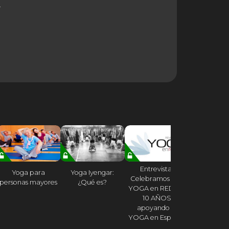
.
Entrevista:
Falta poco 
Yoga para
Yoga Iyengar:
Celebramos con
Madrid 
personas mayores
¿Qué es?
YOGA en RED sus
Congre
10 AÑOS
apoyando el
YOGA en Español