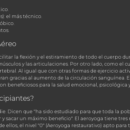
ico.
s): el más técnico.
róbico.
tos.
Aéreo
ilitar la flexión y el estiramiento de todo el cuerpo dur
 músculos y las articulaciones. Por otro lado, como el 
ral. Al igual que con otras formas de ejercicio activo
oran gracias al aumento de la circulación sanguínea. E
on beneficiosos para la salud emocional, psicológica y 
cipiantes?
ie. Dicen que "ha sido estudiado para que toda la pobl
r y sacar un máximo beneficio". El aeroyoga tiene tres
e ellos, el nivel "0" (Aeroyoga restaurativo) apto para t