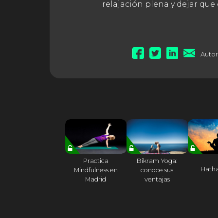
relajación plena y dejar que 
Autor
Practica
Bikram Yoga:
Hath
Mindfulness en
conoce sus
Madrid
ventajas