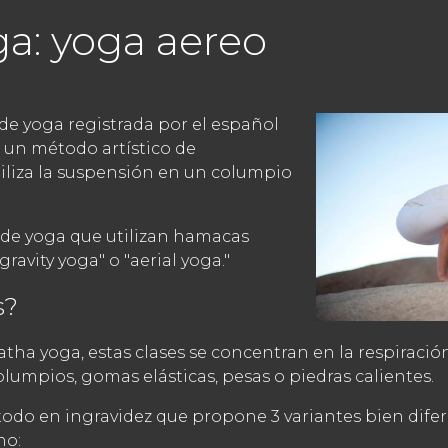
ga: yoga aereo
de yoga registrada por el español
n un método artístico de
iliza la suspensión en un columpio
 de yoga que utilizan hamacas
avity yoga" o "aerial yoga."
s?
atha yoga, estas clases se concentran en la respiració
umpios, gomas elásticas, pesas o piedras calientes.
todo en ingravidez que propone 3 variantes bien dife
no: