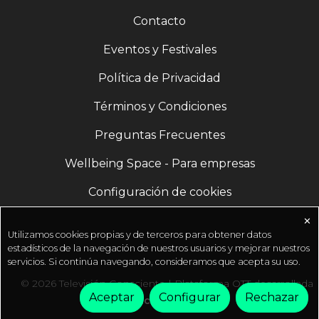
Contacto
Eventos y Festivales
Política de Privacidad
Términos y Condiciones
Preguntas Frecuentes
Wellbeing Space - Para empresas
Configuración de cookies
✕
Utilizamos cookies propias y de terceros para obtener datos
estadísticos de la navegación de nuestros usuarios y mejorar nuestros
servicios. Si continúa navegando, consideramos que acepta su uso.
© 2026 Televisión Consciente | Plataforma OTT desarrollada
Aceptar
Configurar
Rechazar
por
Fractal Media