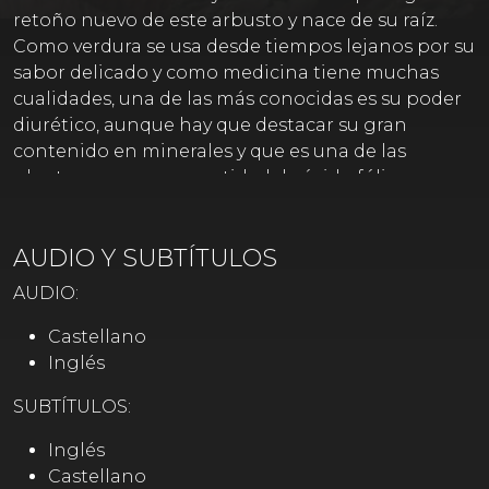
retoño nuevo de este arbusto y nace de su raíz.
Como verdura se usa desde tiempos lejanos por su
sabor delicado y como medicina tiene muchas
cualidades, una de las más conocidas es su poder
diurético, aunque hay que destacar su gran
contenido en minerales y que es una de las
plantas con mayor cantidad de ácido fólico,
importantísimo antes y durante el embarazo y
para compensar estados de anemia. Los
AUDIO Y SUBTÍTULOS
espárragos verdes y blancos son variedades
totalmente diferentes, el blanco crece bajo la
AUDIO:
tierra, es la raíz, mientras que el verde es el
germinado que recibe la luz del sol y por lo tanto
Castellano
hace la función de la clorofila, lo que le da otras
Inglés
propiedades. Se llama también espárrago
SUBTÍTULOS:
triguero, cuya variedad silvestre es más cara y muy
apreciada. Recetas: - Ensalada de espárragos -
Inglés
Espárragos salteados con aliño de naranja.
Castellano