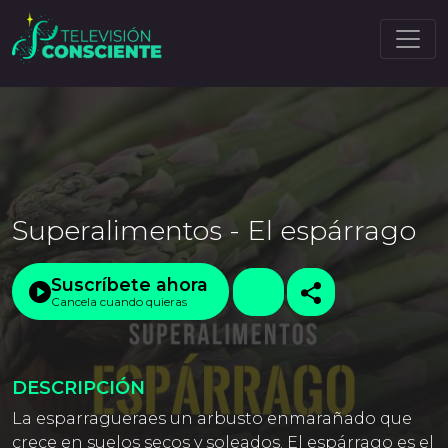
Superalimentos - El espárrago
Suscríbete ahora
Cancela cuando quieras
DESCRIPCIÓN
La esparragueraes un arbusto enmarañado que
crece en suelos secos y soleados. El espárrago es el