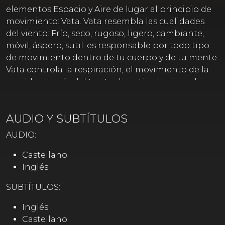
elementos Espacio y Aire de lugar al principio de
movimiento: Vata. Vata resembla las cualidades
del viento: Frío, seco, rugoso, ligero, cambiante,
móvil, áspero, sutil. es responsable por todo tipo
de movimiento dentro de tu cuerpo y de tu mente.
Vata controla la respiración, el movimiento de la
comida a través del tracto digestivo, los impulsos
nerviosos que emanan del cerebro. La función
más importante de Vata es controlar el sistema
AUDIO Y SUBTÍTULOS
nervioso central. Vata se rige en el pensamiento, la
expresión oral, la circulación de la sangre.
AUDIO:
Castellano
Inglés
SUBTÍTULOS:
Inglés
Castellano