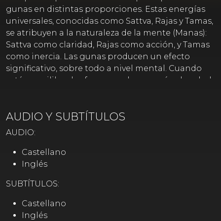
gunas en distintas proporciones. Estas energías
universales, conocidas como Sattva, Rajas y Tamas,
se atribuyen a la naturaleza de la mente (Manas):
Sattva como claridad, Rajas como acción, y Tamas
como inercia. Las gunas producen un efecto
significativo, sobre todo a nivel mental. Cuando
están equilibradas favorecen la armonía y la salud.
Cuando Rajas o Tamas predominan, pueden
predisponer al desequilibrio y a la mala salud.
AUDIO Y SUBTÍTULOS
Podemos observar con claridad los efectos de
estas cualidades en los diferentes estados
AUDIO:
mentales y emocionales que experimentamos
constantemente.
Castellano
Inglés
SUBTÍTULOS:
Castellano
Inglés