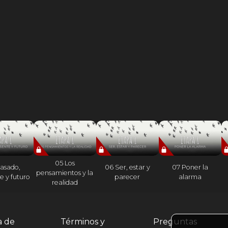
05 Los
asado,
06 Ser, estar y
07 Poner la
pensamientos y la
e y futuro
parecer
alarma
realidad
a de
Términos y
Preguntas