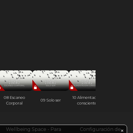
08 Escaneo
10 Alimentación
09 Solo ser
11 Escucha ac
Corporal
consciente
Wellbeing Space - Para
Configuración de
✕