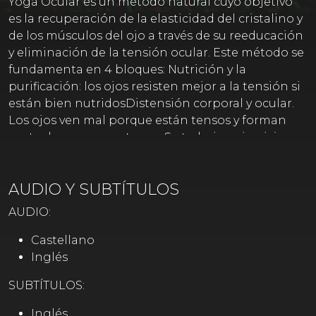
Yoga Ocular es un método natural cuyo objetivo
es la recuperación de la elasticidad del cristalino y
de los músculos del ojo a través de su reeducación
y eliminación de la tensión ocular. Este método se
fundamenta en 4 bloques: Nutrición y la
purificación: los ojos resisten mejor a la tensión si
están bien nutridosDistensión corporal y ocular.
Los ojos ven mal porque están tensos y forman
parte de un cuerpo tenso. Se trabajan ejercicios
de desbloqueo general Tonificación. Se pretende
desarrollar una musculatura ocular fuerte y
AUDIO Y SUBTÍTULOS
elástica Perfecta acomodación. El método aplica
ejercicios que facilitan la respuesta justa de los
AUDIO:
ojos a cualquier estímulo. Sensibilidad
discriminativa. La sensibilidad crítica evaluará la
Castellano
respuesta ocular inmediata en cualquier
Inglés
situación. Para ello la atención se enfoca más al
SUBTÍTULOS:
propio ojo que a lo que el ojo ve
Inglés